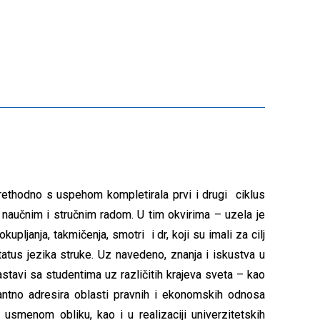
prethodno s uspehom kompletirala prvi i drugi ciklus
 naučnim i stručnim radom. U tim okvirima – uzela je
kupljanja, takmičenja, smotri i dr, koji su imali za cilj
atus jezika struke. Uz navedeno, znanja i iskustva u
stavi sa studentima uz različitih krajeva sveta – kao
antno adresira oblasti pravnih i ekonomskih odnosa
 usmenom obliku, kao i u realizaciji univerzitetskih