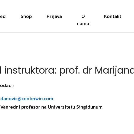
red
Shop
Prijava
O
Kontakt
nama
il instruktora: prof. dr Marija
odaci:
danovic@centerwin.com
 Vanredni profesor na Univerzitetu Singidunum