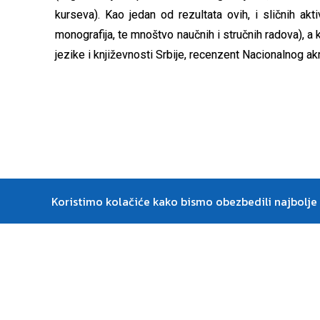
kurseva). Kao jedan od rezultata ovih, i sličnih akt
monografija, te mnoštvo naučnih i stručnih radova), a
jezike i književnosti Srbije, recenzent Nacionalnog ak
Koristimo kolačiće kako bismo obezbedili najbolje i