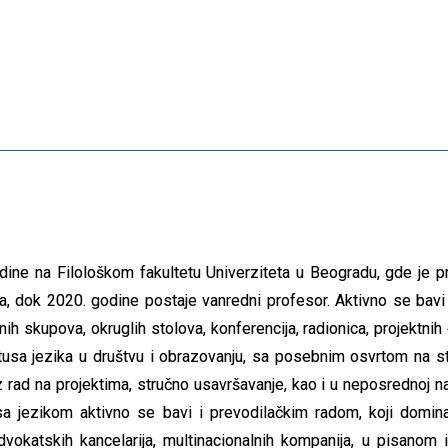
godine na Filološkom fakultetu Univerziteta u Beogradu, gde je 
a, dok 2020. godine postaje vanredni profesor. Aktivno se bavi
čnih skupova, okruglih stolova, konferencija, radionica, projektnih o
atusa jezika u društvu i obrazovanju, sa posebnim osvrtom na st
 rad na projektima, stručno usavršavanje, kao i u neposrednoj na
 sa jezikom aktivno se bavi i prevodilačkim radom, koji domin
okatskih kancelarija, multinacionalnih kompanija, u pisanom i