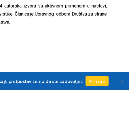
or (4 autorska izvora sa aktivnom primenom u nastavi,
gvistike. Članica je Upravnog odbora Društva za strane
nstva.
ajt, pretpostavićemo da ste zadovoljni.
Prihvati