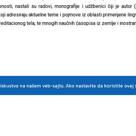
ivnosti, nastali su radovi, monografije i udžbenici čiji je aut
 koji adresiraju aktuelne teme i pojmove iz oblasti primenjene lin
reditacionog tela, te mnogih naučnih časopisa iz zemlje i inostra
skustvo na našem veb-sajtu. Ako nastavite da koristite ovaj s
Center Win © 2026