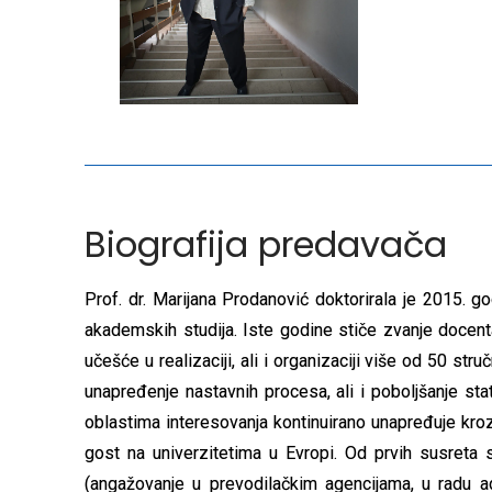
Biografija predavača
Prof. dr. Marijana Prodanović doktorirala je 2015. 
akademskih studija. Iste godine stiče zvanje docent
učešće u realizaciji, ali i organizaciji više od 50 stru
unapređenje nastavnih procesa, ali i poboljšanje st
oblastima interesovanja kontinuirano unapređuje kroz
gost na univerzitetima u Evropi. Od prvih susreta
(angažovanje u prevodilačkim agencijama, u radu adv