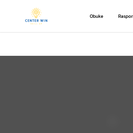
Obuke
Raspo
Center Win