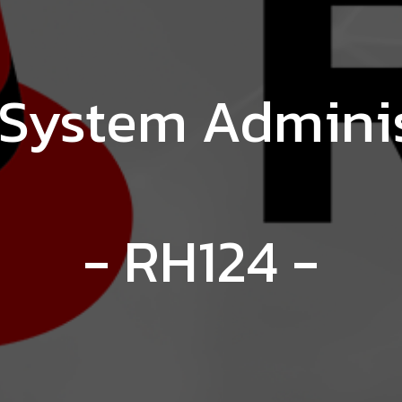
System Adminis
-
RH124
-