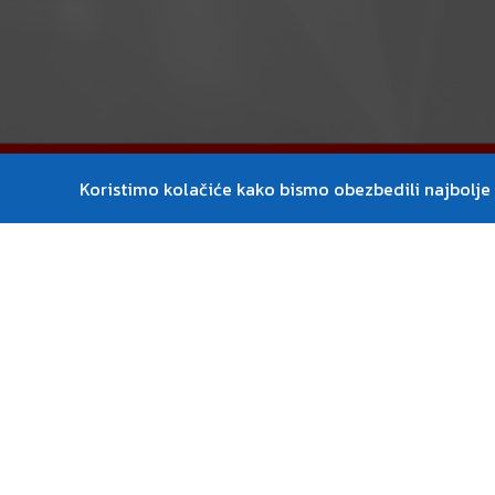
Koristimo kolačiće kako bismo obezbedili najbolje i
Opis obuke
Red Hat Sistem Administration I (RH124) je dizaj
prethodnog iskustva u administraciji Linux sis
kompetencije za administraciju Linux-a fokusir
administracije. Ovaj kurs takođe pruža osnovu za
postanu administratori Linux sistema uvođenjem
linije i alata na nivou kompanije. Ovaj kurs pr
potrebne za efikasno upravljanje RHEL sistemima