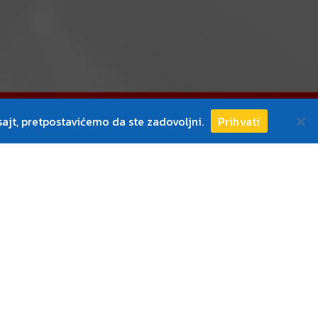
ajt, pretpostavićemo da ste zadovoljni.
Prihvati
ri sa dugogodišnjim iskustvom u radu.