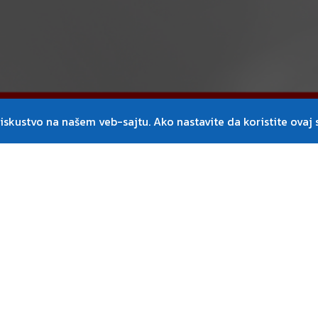
skustvo na našem veb-sajtu. Ako nastavite da koristite ovaj s
Predavači
niran za IT profesionalce bez
Sertifikovani Red Hat trene
tema. Kurs pruža studentima
ajući se na osnovne zadatke
Sertifikacija
 polaznike koji planiraju da
Kafe pauza i ručak
 ključnih koncepata komandne
uža osnovno znanje i veštine
Plaćanje
, fokusirajući se na osnovne