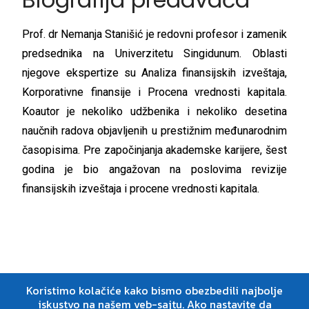
Prof. dr Nemanja Stanišić je redovni profesor i zamenik
predsednika na Univerzitetu Singidunum. Oblasti
njegove ekspertize su Analiza finansijskih izveštaja,
Korporativne finansije i Procena vrednosti kapitala.
Koautor je nekoliko udžbenika i nekoliko desetina
naučnih radova objavljenih u prestižnim međunarodnim
časopisima. Pre započinjanja akademske karijere, šest
godina je bio angažovan na poslovima revizije
finansijskih izveštaja i procene vrednosti kapitala.
Koristimo kolačiće kako bismo obezbedili najbolje
iskustvo na našem veb-sajtu. Ako nastavite da