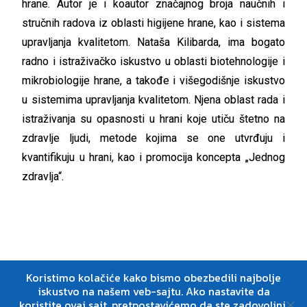
hrane. Autor je i koautor značajnog broja naučnih i
stručnih radova iz oblasti higijene hrane, kao i sistema
upravljanja kvalitetom. Nataša Kilibarda, ima bogato
radno i istraživačko iskustvo u oblasti biotehnologije i
mikrobiologije hrane, a takođe i višegodišnje iskustvo
u sistemima upravljanja kvalitetom. Njena oblast rada i
istraživanja su opasnosti u hrani koje utiču štetno na
zdravlje ljudi, metode kojima se one utvrđuju i
kvantifikuju u hrani, kao i promocija koncepta „Jednog
zdravlja“.
Koristimo kolačiće kako bismo obezbedili najbolje
iskustvo na našem veb-sajtu. Ako nastavite da
koristite ovaj sajt, pretpostavićemo da ste zadovoljni.
Center Win © 2026