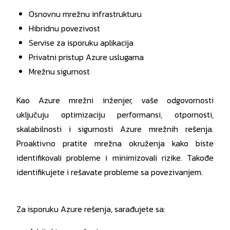
Osnovnu mrežnu infrastrukturu
Hibridnu povezivost
Servise za isporuku aplikacija
Privatni pristup Azure uslugama
Mrežnu sigurnost
Kao Azure mrežni inženjer, vaše odgovornosti
uključuju optimizaciju performansi, otpornosti,
skalabilnosti i sigurnosti Azure mrežnih rešenja.
Proaktivno pratite mrežna okruženja kako biste
identifikovali probleme i minimizovali rizike. Takođe
identifikujete i rešavate probleme sa povezivanjem.
Za isporuku Azure rešenja, sarađujete sa: