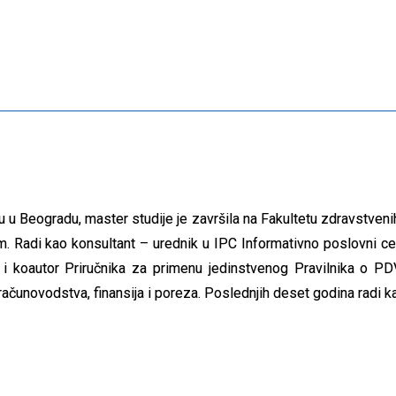
u Beogradu, master studije je završila na Fakultetu zdravstvenih 
m. Radi kao konsultant – urednik u IPC Informativno poslovni cent
i i koautor Priručnika za primenu jedinstvenog Pravilnika o P
računovodstva, finansija i poreza. Poslednjih deset godina radi 