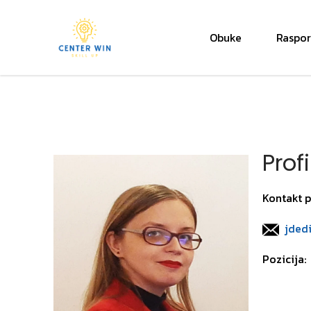
Obuke
Raspo
Center Win
Prof
Kontakt p
jded
Pozicija: