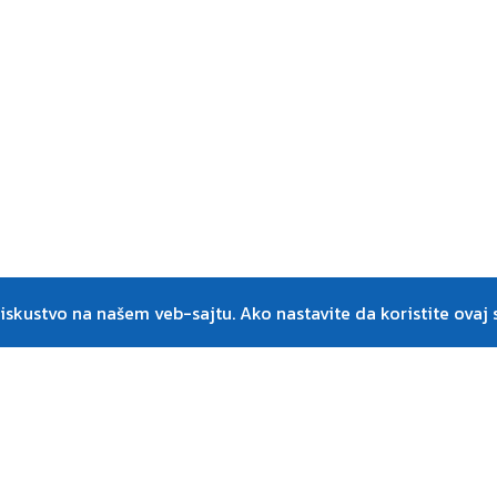
skustvo na našem veb-sajtu. Ako nastavite da koristite ovaj s
Center Win © 2026