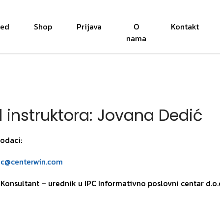
red
Shop
Prijava
O
Kontakt
nama
il instruktora: Jovana Dedić
odaci:
ic@centerwin.com
 Konsultant – urednik u IPC Informativno poslovni centar d.o.