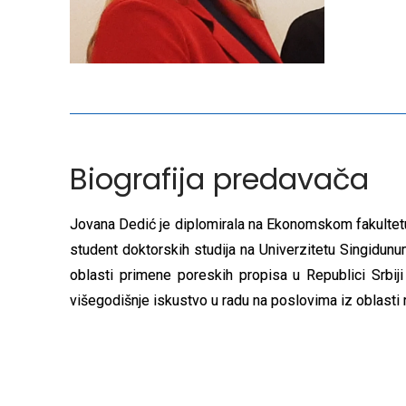
Biografija predavača
Jovana Dedić je diplomirala na Ekonomskom fakultetu 
student doktorskih studija na Univerzitetu Singidunu
oblasti primene poreskih propisa u Republici Srbij
višegodišnje iskustvo u radu na poslovima iz oblasti 