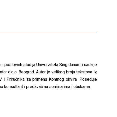
i poslovnih studija Univerziteta Singidunum i sada je
ar d.o.o. Beograd. Autor je velikog broja tekstova iz
DV i Priručnika za primenu Kontnog okvira. Poseduje
kao konsultant i predavač na seminarima i obukama.